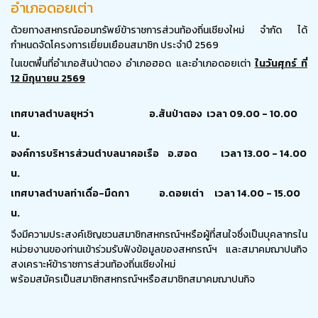
อำเภอดอยเต่า
ด้วยทางสหกรณ์ออมทรัพย์ข้าราชการส่วนท้องถิ่นเชียงใหม่ จำกัด ได้
กำหนดจัดโครงการเยี่ยมเยือนสมาชิก ประจำปี 2569
ในเขตพื้นที่อำเภอสันป่าตอง อำเภอฮอด และอำเภอดอยเต่า
ในวันศุกร์ ที่
12 มิถุนายน 2569
เทศบาลตำบลยุหว่า อ.สันป่าตอง
เวลา 09.00 - 10.00
น.
องค์การบริหารส่วนตำบลนาคอเรือ
อ.ฮอด
เวลา 13.00 - 14.00
น.
เทศบาลตำบลท่าเดื่อ-มืดกา อ.ดอยเต่า
เวลา 14.00 - 15.00
น.
จึงมีความประสงค์เชิญชวนสมาชิกสหกรณ์ฯหรือผู้ที่สนใจซึ่งเป็นบุคลากรใน
หน่วยงานของท่านเข้าร่วมรับฟังข้อมูลของสหกรณ์ฯ
และสมาคมฌาปนกิจ
สงเคราะห์ข้าราชการส่วนท้องถิ่นเชียงใหม่
พร้อมสมัครเป็นสมาชิกสหกรณ์ฯ
หรือสมาชิกสมาคมฌาปนกิจ