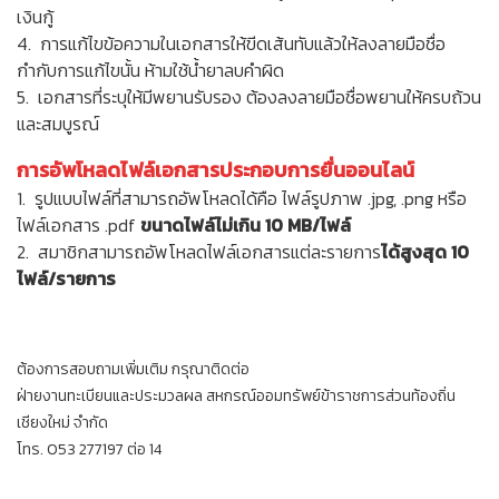
เงินกู้
4. การแก้ไขข้อความในเอกสารให้ขีดเส้นทับแล้วให้ลงลายมือชื่อ
กำกับการแก้ไขนั้น ห้ามใช้น้ำยาลบคำผิด
5. เอกสารที่ระบุให้มีพยานรับรอง ต้องลงลายมือชื่อพยานให้ครบถ้วน
และสมบูรณ์
การอัพโหลดไฟล์เอกสารประกอบการยื่นออนไลน์
1. รูปแบบไฟล์ที่สามารถอัพโหลดได้คือ ไฟล์รูปภาพ .jpg, .png หรือ
ไฟล์เอกสาร .pdf
ขนาดไฟล์ไม่เกิน 10 MB/ไฟล์
2. สมาชิกสามารถอัพโหลดไฟล์เอกสารแต่ละรายการ
ได้สูงสุด 10
ไฟล์/รายการ
ต้องการสอบถามเพิ่มเติม กรุณาติดต่อ
ฝ่ายงานทะเบียนและประมวลผล สหกรณ์ออมทรัพย์ข้าราชการส่วนท้องถิ่น
เชียงใหม่ จำกัด
โทร. 053 277197 ต่อ 14