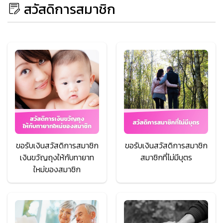
สวัสดิการสมาชิก
ขอรับเงินสวัสดิการสมาชิก
ขอรับเงินสวัสดิการสมาชิก
เงินขวัญถุงให้กับทายาท
สมาชิกที่ไม่มีบุตร
ใหม่ของสมาชิก