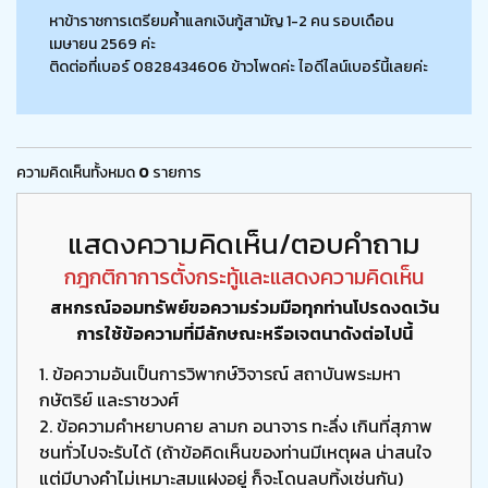
หาข้าราชการเตรียมค้ำแลกเงินกู้สามัญ 1-2 คน รอบเดือน
เมษายน 2569 ค่ะ
ติดต่อที่เบอร์ 0828434606 ข้าวโพดค่ะ ไอดีไลน์เบอร์นี้เลยค่ะ
ความคิดเห็นทั้งหมด
0
รายการ
แสดงความคิดเห็น/ตอบคำถาม
กฎกติกาการตั้งกระทู้และแสดงความคิดเห็น
สหกรณ์ออมทรัพย์ขอความร่วมมือทุกท่านโปรดงดเว้น
การใช้ข้อความที่มีลักษณะหรือเจตนาดังต่อไปนี้
1. ข้อความอันเป็นการวิพากษ์วิจารณ์ สถาบันพระมหา
กษัตริย์ และราชวงศ์
2. ข้อความคำหยาบคาย ลามก อนาจาร ทะลึ่ง เกินที่สุภาพ
ชนทั่วไปจะรับได้ (ถ้าข้อคิดเห็นของท่านมีเหตุผล น่าสนใจ
แต่มีบางคำไม่เหมาะสมแฝงอยู่ ก็จะโดนลบทิ้งเช่นกัน)