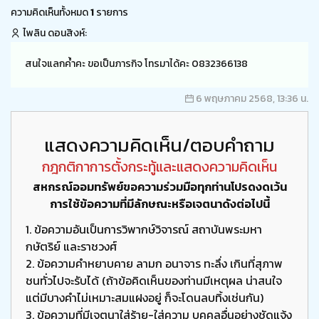
ความคิดเห็นทั้งหมด
1
รายการ
ไพลิน ดอนสิงห์:
สนใจแลกค้ำคะ ขอเป็นภารกิจ โทรมาได้คะ 0832366138
6 พฤษภาคม 2568, 13:36 น.
แสดงความคิดเห็น/ตอบคำถาม
กฎกติกาการตั้งกระทู้และแสดงความคิดเห็น
สหกรณ์ออมทรัพย์ขอความร่วมมือทุกท่านโปรดงดเว้น
การใช้ข้อความที่มีลักษณะหรือเจตนาดังต่อไปนี้
1. ข้อความอันเป็นการวิพากษ์วิจารณ์ สถาบันพระมหา
กษัตริย์ และราชวงศ์
2. ข้อความคำหยาบคาย ลามก อนาจาร ทะลึ่ง เกินที่สุภาพ
ชนทั่วไปจะรับได้ (ถ้าข้อคิดเห็นของท่านมีเหตุผล น่าสนใจ
แต่มีบางคำไม่เหมาะสมแฝงอยู่ ก็จะโดนลบทิ้งเช่นกัน)
3. ข้อความที่มีเจตนาใส่ร้าย-ใส่ความ บุคคลอื่นอย่างชัดแจ้ง